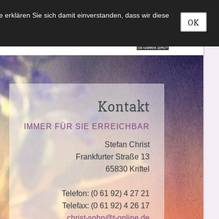
erklären Sie sich damit einverstanden, dass wir diese
OK
Sterbefall
Trauer
Kontakt
Kontakt
IMMER FÜR SIE ERREICHBAR
Stefan Christ
Frankfurter Straße 13
65830 Kriftel
Telefon: (0 61 92) 4 27 21
Telefax: (0 61 92) 4 26 17
christ-sohn@t-online.de