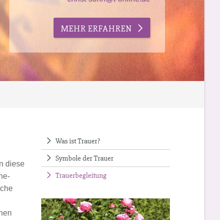
MEHR ERFAHREN
Was ist Trauer?
Symbole der Trauer
n diese
Trauerbegleitung
ne-
iche
ehen