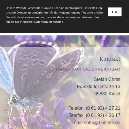
Unsere Website verwendet Cookies um eine bestmögliche Bereitstellung
OK
unserer Dienste zu ermöglichen. Mit der Nutzung unserer Website erklären
Sie sich damit einverstanden, dass wir diese verwenden. Weitere Infos
finden Sie in unserer
Datenschutzerklärung
.
Kontakt
IMMER FÜR SIE ERREICHBAR
Stefan Christ
Frankfurter Straße 13
65830 Kriftel
Telefon: (0 61 92) 4 27 21
Telefax: (0 61 92) 4 26 17
christ-sohn@t-online.de